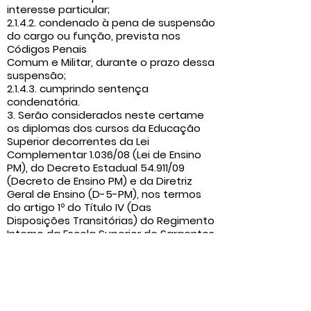
interesse particular;
2.1.4.2. condenado à pena de suspensão
do cargo ou função, prevista nos
Códigos Penais
Comum e Militar, durante o prazo dessa
suspensão;
2.1.4.3. cumprindo sentença
condenatória.
3. Serão considerados neste certame
os diplomas dos cursos da Educação
Superior decorrentes da Lei
Complementar 1.036/08 (Lei de Ensino
PM), do Decreto Estadual 54.911/09
(Decreto de Ensino PM) e da Diretriz
Geral de Ensino (D-5-PM), nos termos
do artigo 1º do Título IV (Das
Disposições Transitórias) do Regimento
Interno da Escola Superior de Sargentos
(RI-36-PM) e do artigo 176 do
Regimento Interno da Escola Superior
de Soldados (RI-38-PM).