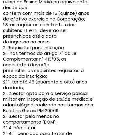
curso do Ensino Médio ou equivalente,
desde que
contem com mais de 15 (quinze) anos
de efetivo exercício na Corporação;
1.3. os requisitos constantes dos
subitens 1.1. e 1.2. deverão ser
preenchidos até a data
de ingresso no curso.
2. Requisitos para Inscrição:
2.1. nos termos do artigo 7º da Lei
Complementar nº 419/85, os
candidatos deverão
preencher os seguintes requisitos à
época da inscrição:
2.1.1. ter até 48 (quarenta e oito) anos
de idade;
2.1.2. estar apto para o serviço policial
militar em inspeção de saúde médica e
odontológica, realizada nos termos dos
Boletins Gerais PM 200/19;
2.1.3.estar pelo menos no
comportamento “BOM”;
2.1.4. não estar:
2.1.4.1. licenciado para tratar de