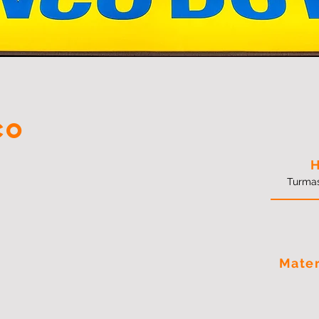
CO
H
Turmas
Mater