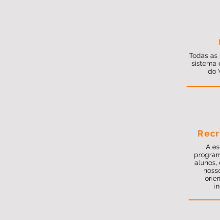
Todas as 
sistema 
do 
Recr
A es
program
alunos,
noss
orie
i