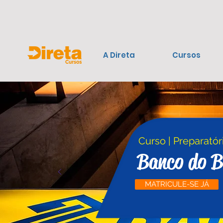
A Direta
Cursos
Curso | Preparatór
Banco do B
MATRICULE-SE JÁ