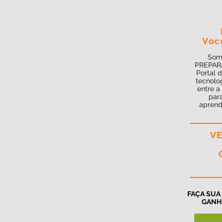
Voc
Somo
PREPARA
Portal 
tecnolo
entre a
para
aprend
VE
FAÇA SUA
GANH