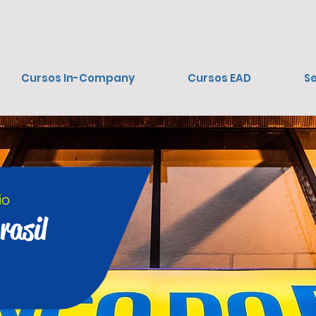
Cursos In-Company
Cursos EAD
Se
io
rasil