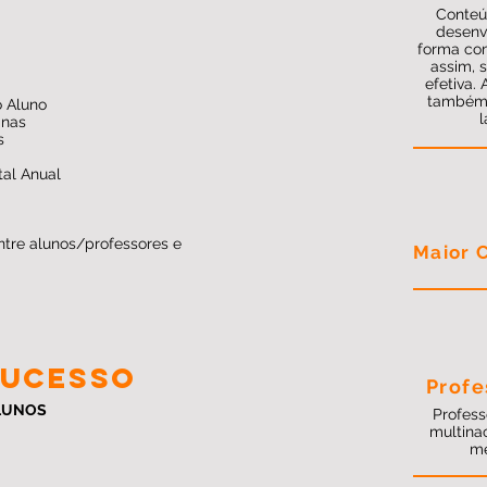
Conteú
desenv
forma com
assim, 
efetiva.
também u
o Aluno
l
anas
s
tal Anual
re alunos/professores e
Maior 
SUCESSO
Profe
LUNOS
Profes
multina
me